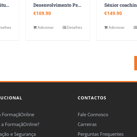
Intervenção em situações de divórcio e separação
Desenvolvimento Psicossocial e Geriatria
Sénior coachi
€
109.90
€
149.90
talhes
Adicionar
Detalhes
Adicionar
TUCIONAL
CONTACTOS
a FormaçãOnline
Fale Connosco
 a FormaçãOnline?
Carreiras
cação e Segurança
Perguntas Frequentes