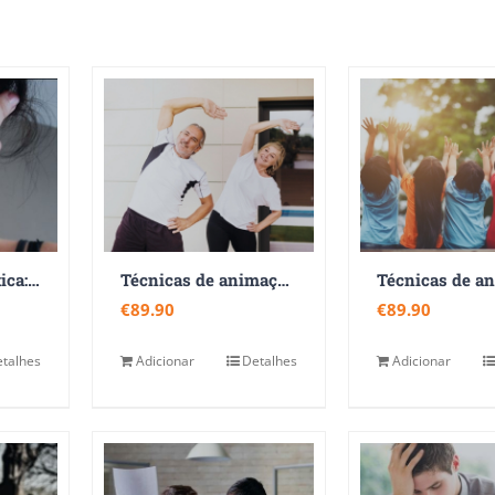
Violência doméstica: atendimento e intervenção
Técnicas de animação para a terceira idade
€
89.90
€
89.90
talhes
Adicionar
Detalhes
Adicionar