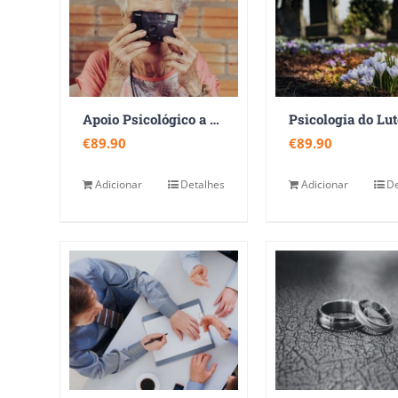
Apoio Psicológico a Familiares e Cuidadores de Doentes com Demência
Psicologia do Lut
€
89.90
€
89.90
Adicionar
Detalhes
Adicionar
De