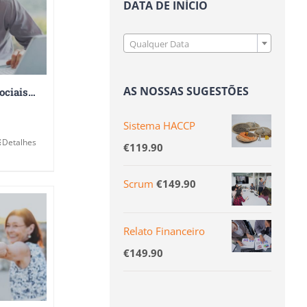
DATA DE INÍCIO

Qualquer Data
AS NOSSAS SUGESTÕES
Riscos Psicossociais no Trabalho
Sistema HACCP
Detalhes
€
119.90
Scrum
€
149.90
Relato Financeiro
€
149.90