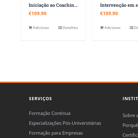
Iniciação ao Coaching e Programação Neurolinguística
€
109.90
€
109.90
Adicionar
Detalhes
Adicionar
De
SERVIÇOS
INSTI
Formação Contínua
Sobre 
Especializações Pós-Universitárias
Porquê
Formação para Empresas
Certifi