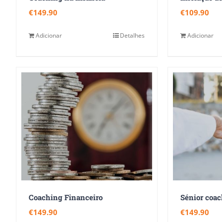
€
149.90
€
109.90
Adicionar
Detalhes
Adicionar
Coaching Financeiro
Sénior coa
€
149.90
€
149.90