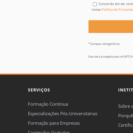
Concordo em ser cont
nossa
Política de Privacid
*Campos obrigatórios.
Este site é protegido pelo reCAPTC
SERVIÇOS
INSTI
Formação Contínua
Sobre 
Especializações Pós-Universitárias
Porquê
Formação para Empresas
Certifi
Conteúdos Gratuitos