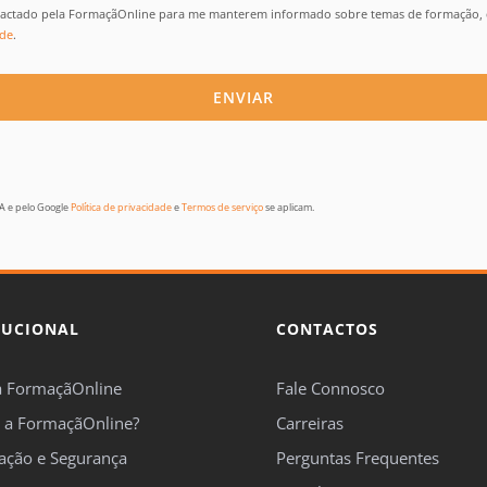
actado pela FormaçãOnline para me manterem informado sobre temas de formação, 
ade
.
HA e pelo Google
Política de privacidade
e
Termos de serviço
se aplicam.
TUCIONAL
CONTACTOS
a FormaçãOnline
Fale Connosco
 a FormaçãOnline?
Carreiras
cação e Segurança
Perguntas Frequentes