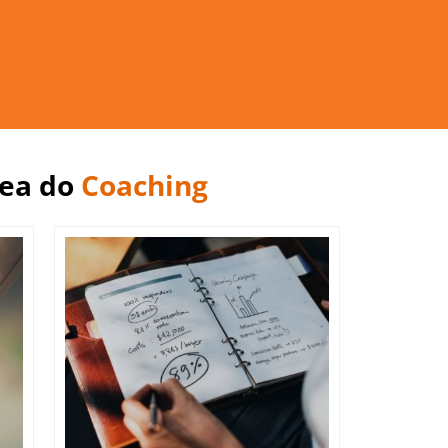
rea do
Coaching