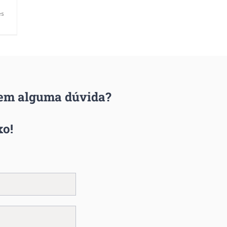
es
Tem alguma dúvida?
xo!