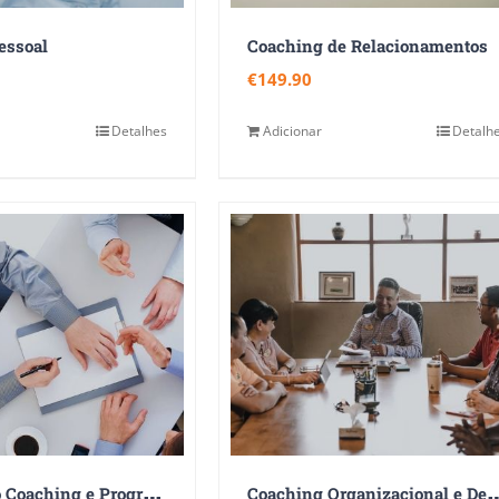
essoal
Coaching de Relacionamentos
€
149.90
Detalhes
Adicionar
Detalh
I
niciação ao Coaching e Programação Neurolinguística
oaching Organizacional e Desenvol