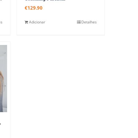
€
129.90
es
Adicionar
Detalhes
C
cadores