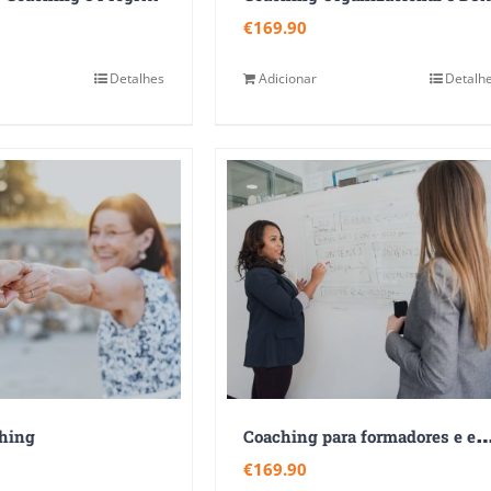
€
169.90
Detalhes
Adicionar
Detalh
oaching para formadores e edu
ching
€
169.90