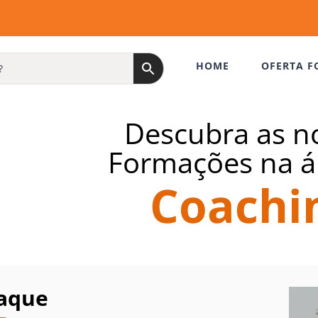
HOME
OFERTA F
Descubra as n
Formações na á
Coachi
aque