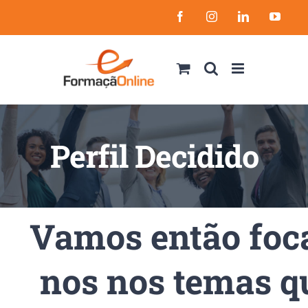
Skip
Facebook
Instagram
LinkedIn
YouT
to
content
Perfil Decidido
Vamos então foc
nos nos temas q