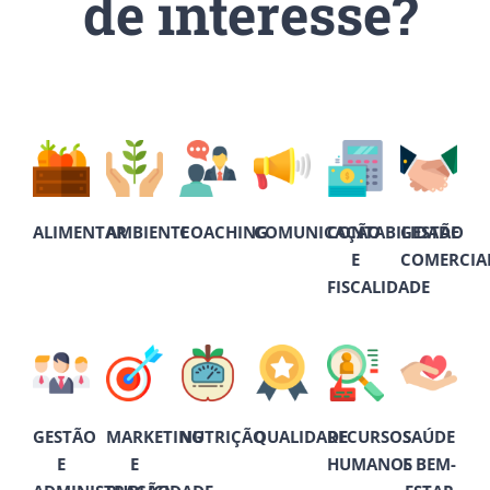
de interesse?
ALIMENTAR
AMBIENTE
COACHING
COMUNICAÇÃO
CONTABILIDADE
GESTÃO
E
COMERCIA
FISCALIDADE
GESTÃO
MARKETING
NUTRIÇÃO
QUALIDADE
RECURSOS
SAÚDE
E
E
HUMANOS
E BEM-