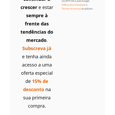
reCAPTCHA e pelo Google
Política de privacidade
e
crescer
e estar
Termos de serviço
se aplicam.
sempre à
frente das
tendências do
mercado
.
Subscreva já
e tenha ainda
acesso a uma
oferta especial
de
15% de
desconto
na
sua primeira
compra.