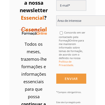
a nossa
newsletter
Essencial
?
Concordo em ser
contactado pela
FormaçãOnline para
Todos os
me manterem
informado sobre
meses,
temas de formação,
de acordo com o
definido na nossa
trazemos-lhe
Política de
Privacidade
.
formações e
informações
essenciais
para que
*Campos obrigatórios.
possa
Este site é protegido pelo
continuar a