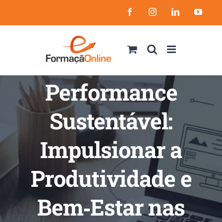
Skip
Facebook
Instagram
LinkedIn
YouT
to
content
Performance
Sustentável:
Impulsionar a
Produtividade e
Bem‑Estar nas