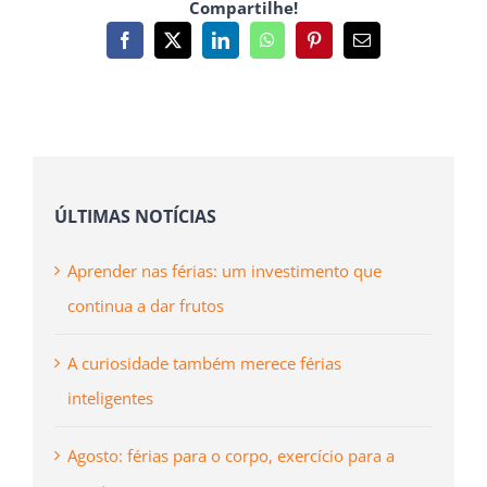
Compartilhe!
Facebook
X
LinkedIn
WhatsApp
Pinterest
Email
(necessário
mas
não
publicado)
ÚLTIMAS NOTÍCIAS
Aprender nas férias: um investimento que
continua a dar frutos
A curiosidade também merece férias
inteligentes
Agosto: férias para o corpo, exercício para a