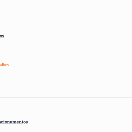
tos
alhes
acionamentos