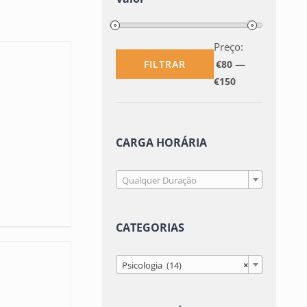
Preço:
—
FILTRAR
€80
Preço
Preço
€150
mínimo
máximo
CARGA HORÁRIA

Qualquer Duração
CATEGORIAS

Psicologia (14)
×