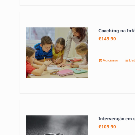
Coaching na Inf
€
149.90
Adicionar
Det
Intervenção em s
€
109.90