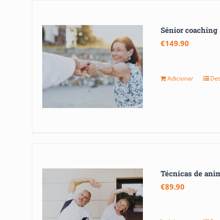
Sénior coaching
€
149.90
Adicionar
Det
Técnicas de anim
€
89.90