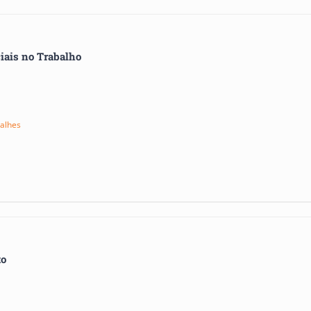
iais no Trabalho
Concordo em ser contactado pela FormaçãOnline para me manterem informado
alhes
obre temas de formação, de acordo com o definido na nossa
Política de Privacidade
.
mpos obrigatórios.
 site é protegido pelo reCAPTCHA e pelo Google
Política de privacidade
e
Termos de serviço
se aplicam.
to