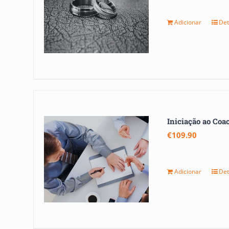
Adicionar
Det
Iniciação ao Coa
€
109.90
Adicionar
Det
T