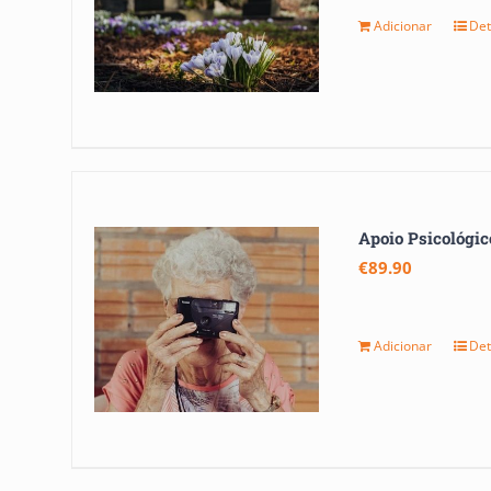
Adicionar
Det
Apoio Psicológic
€
89.90
Adicionar
Det