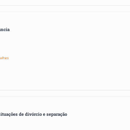
ância
alhes
ituações de divórcio e separação