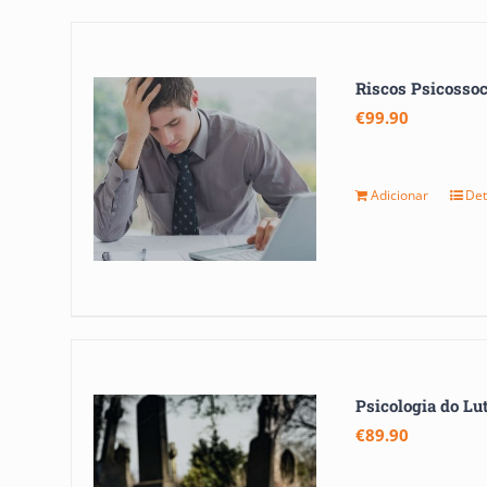
Riscos Psicossoc
€
99.90
Adicionar
Det
s
*Ca
Este
Psicologia do Lu
€
89.90