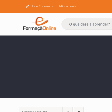
Skip
Fale Connosco
Minha conta
to
content
Ordenar por
Data