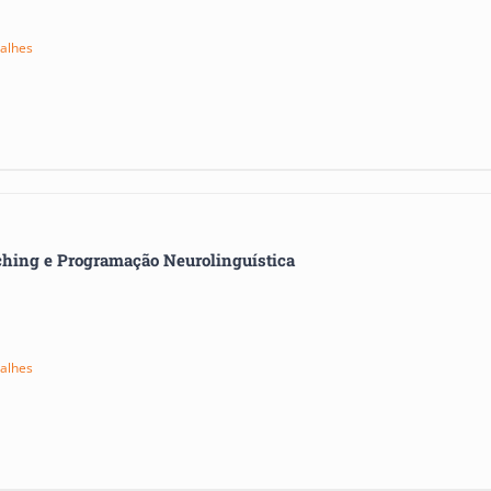
alhes
Subscreva a nossa Newsletter!
ching e Programação Neurolinguística
Receba regularmente, no seu e-mail, todas as
ofertas
e
alhes
novidades
da
Formaçã
Online
!
enha ainda acesso a uma oferta especial de
15% de descon
na sua primeira compra.