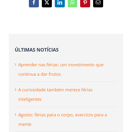
Facebook
X
LinkedIn
WhatsApp
Pinterest
Email
(necessário
mas
não
publicado)
ÚLTIMAS NOTÍCIAS
Aprender nas férias: um investimento que
continua a dar frutos
A curiosidade também merece férias
inteligentes
Agosto: férias para o corpo, exercício para a
mente