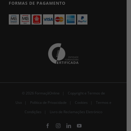
FORMAS DE PAGAMENTO
© 2026 FormaçãOnline |
Copyright e Termos de
Uso
|
Política de Privacidade
|
Cookies
|
Termos e
Condições |
Livro de Reclamações Eletrónico
Facebook
Instagram
LinkedIn
YouTube