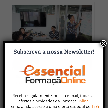
×
Subscreva a nossa Newsletter!
Scrum
€
149.90
Adicionar
Detalhes
Receba regularmente, no seu e-mail, todas as
ofertas
e
novidades
da
Formaçã
Online
!
Tenha ainda acesso a uma oferta especial de
15%