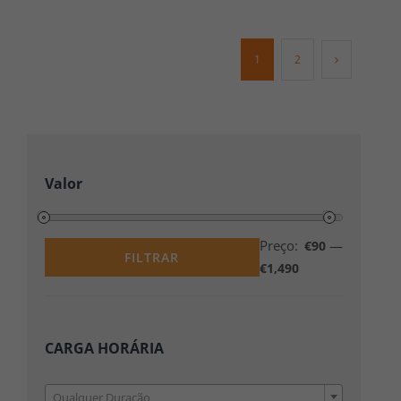
1
2
Valor
Preço:
—
€90
FILTRAR
€1,490
Preço
Preço
mínimo
máximo
CARGA HORÁRIA

Qualquer Duração