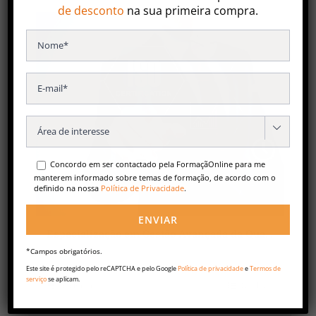
de desconto
na sua primeira compra.

Concordo em ser contactado pela FormaçãOnline para me
manterem informado sobre temas de formação, de acordo com o
definido na nossa
Política de Privacidade
.
Especialização em Gestão Avançada da Qualidade
€
1,490.00
*Campos obrigatórios.
Este site é protegido pelo reCAPTCHA e pelo Google
Política de privacidade
e
Termos de
serviço
se aplicam.
Adicionar
Detalhes