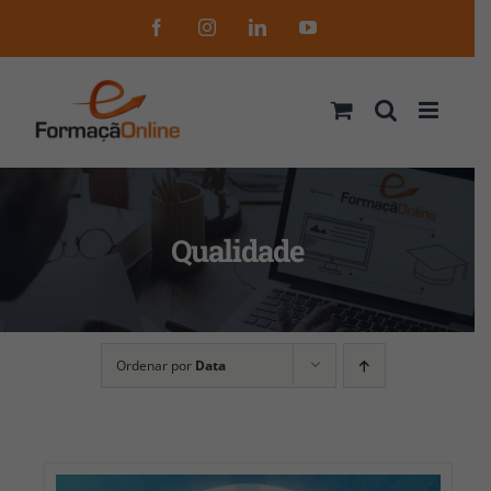
Skip
Facebook
Instagram
LinkedIn
YouTube
to
content
Qualidade
Ordenar por
Data