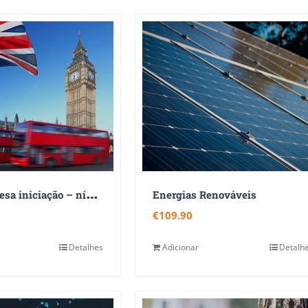
L
íngua Inglesa iniciação – nível básico (nível A1 do QECR)
Energias Renováveis
€
109.90
Detalhes
Adicionar
Detalh