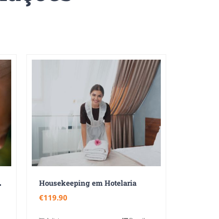
F
ntal 360
Housekeeping em Hotelaria
€
119.90