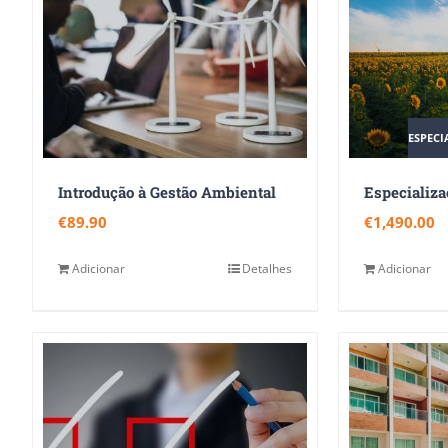
ESPECI
Introdução à Gestão Ambiental
€
89.90
€
1,490.00
Adicionar
Detalhes
Adicionar