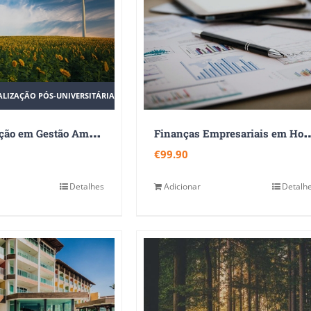
ALIZAÇÃO PÓS-UNIVERSITÁRIA
E
specialização em Gestão Ambiental
inanças Empresariais em Hot
€
99.90
Detalhes
Adicionar
Detalh