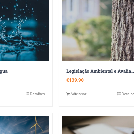
egislação Ambiental e Avaliação
Água
€
139.90
Detalhes
Adicionar
Detalh