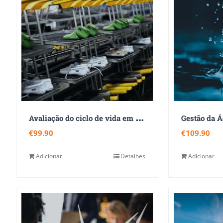
A
valiação do ciclo de vida em produtos e processos
Gestão da 
€
99.90
€
109.90
Adicionar
Detalhes
Adicionar