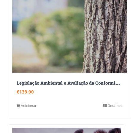
L
egislação Ambiental e Avaliação da Conformidade Legal
€
139.90
Adicionar
Detalhes