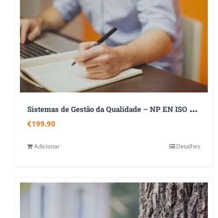
S
istemas de Gestão da Qualidade – NP EN ISO 9001:2015
€
199.90
Adicionar
Detalhes