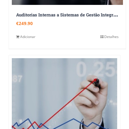
A
uditorias Internas a Sistemas de Gestão Integrados – ISO 9001:2015, ISO 14001:2015 e ISO 45001:2018
€
249.90
Adicionar
Detalhes