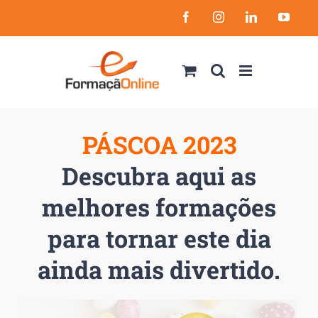
Skip
Facebook
Instagram
LinkedIn
YouT
to
content
PÁSCOA 2023
Descubra aqui as
melhores formações
para tornar este dia
ainda mais divertido.