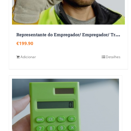
R
epresentante do Empregador/ Empregador/ Trabalhador Designado
€
199.90
Adicionar
Detalhes