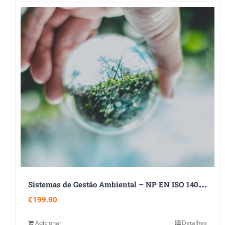
S
istemas de Gestão Ambiental – NP EN ISO 14001:2026
€
199.90
Adicionar
Detalhes