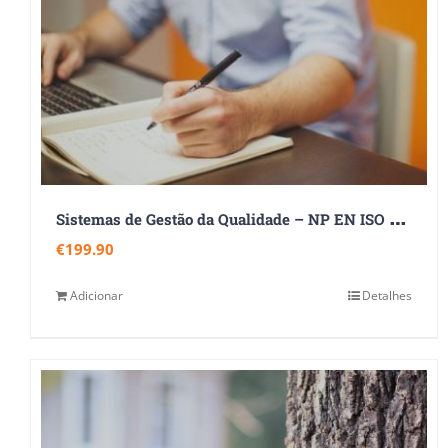
S
istemas de Gestão da Qualidade – NP EN ISO 9001:2015
€
199.90
Adicionar
Detalhes