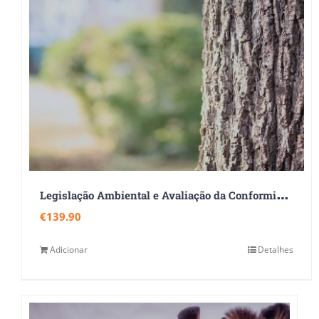
L
egislação Ambiental e Avaliação da Conformidade Legal
€
139.90
Adicionar
Detalhes