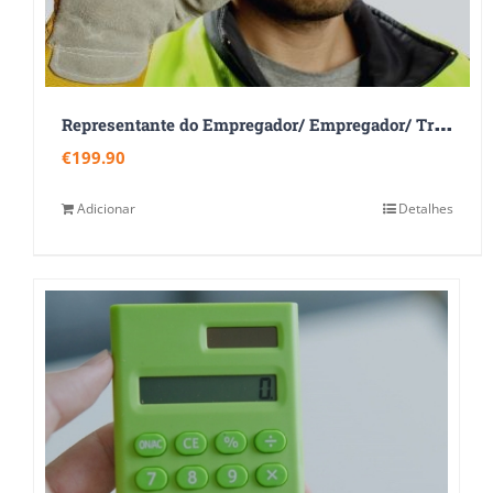
R
epresentante do Empregador/ Empregador/ Trabalhador Designado
€
199.90
Adicionar
Detalhes