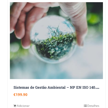
S
istemas de Gestão Ambiental – NP EN ISO 14001:2026
€
199.90
Adicionar
Detalhes