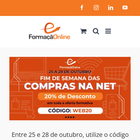
Skip
Facebook
Instagram
LinkedIn
YouT
to
content
Entre 25 e 28 de outubro, utilize o código