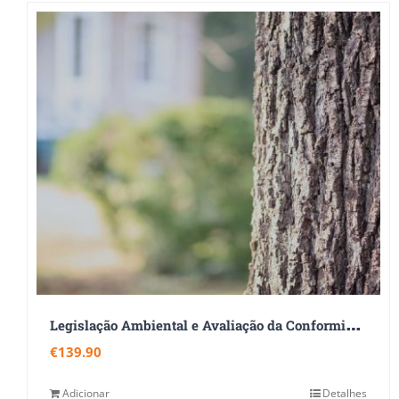
L
egislação Ambiental e Avaliação da Conformidade Legal
€
139.90
Adicionar
Detalhes