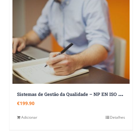
S
istemas de Gestão da Qualidade – NP EN ISO 9001:2015
€
199.90
Adicionar
Detalhes