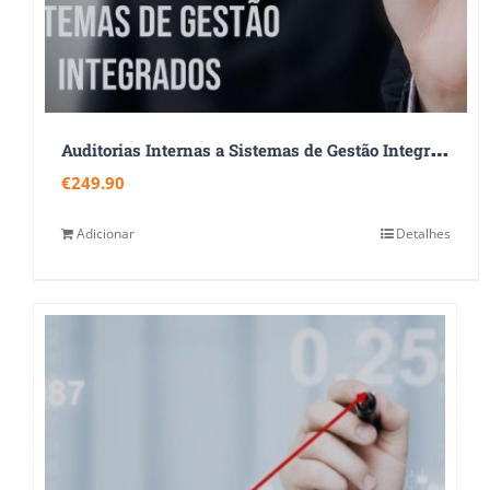
A
uditorias Internas a Sistemas de Gestão Integrados – ISO 9001:2015, ISO 14001:2015 e ISO 45001:2018
€
249.90
Adicionar
Detalhes