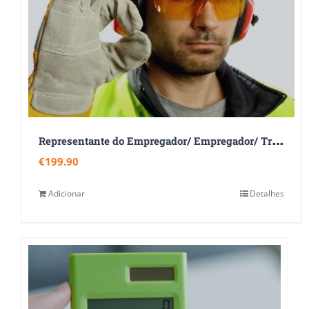
R
epresentante do Empregador/ Empregador/ Trabalhador Designado
€
199.90
Adicionar
Detalhes