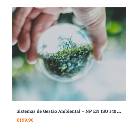
S
istemas de Gestão Ambiental – NP EN ISO 14001:2026
€
199.90