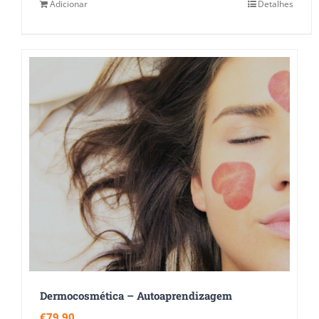
Adicionar
Detalhes
Dermocosmética – Autoaprendizagem
€
79.90