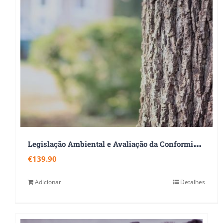
L
egislação Ambiental e Avaliação da Conformidade Legal
€
139.90
Adicionar
Detalhes