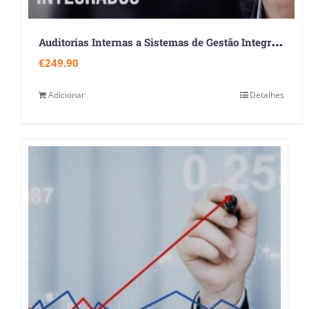
A
uditorias Internas a Sistemas de Gestão Integrados – ISO 9001:2015, ISO 14001:2015 e ISO 45001:2018
€
249.90
Adicionar
Detalhes