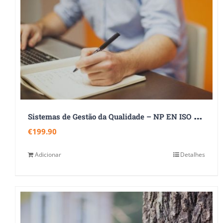
S
istemas de Gestão da Qualidade – NP EN ISO 9001:2015
€
199.90
Adicionar
Detalhes