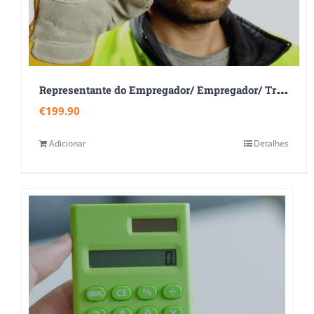
R
epresentante do Empregador/ Empregador/ Trabalhador Designado
€
199.90
Adicionar
Detalhes