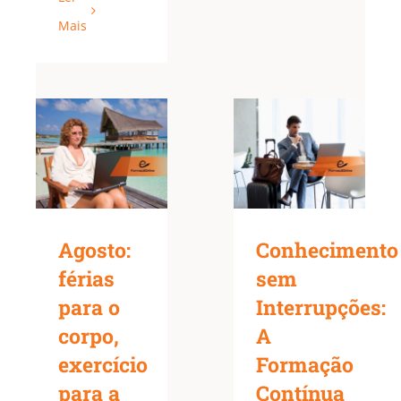
Mais
Agosto:
Conhecimento
férias
sem
para o
Interrupções:
corpo,
A
exercício
Formação
para a
Contínua