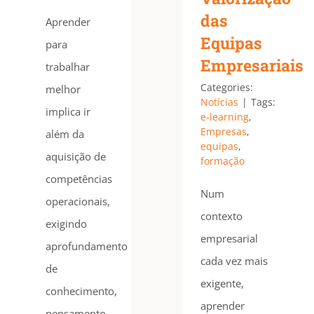
das
Aprender
Equipas
para
Empresariais
trabalhar
Categories:
melhor
Notícias
|
Tags:
implica ir
e-learning
,
Empresas
,
além da
equipas
,
aquisição de
formação
competências
Num
operacionais,
contexto
exigindo
empresarial
aprofundamento
cada vez mais
de
exigente,
conhecimento,
aprender
pensamento