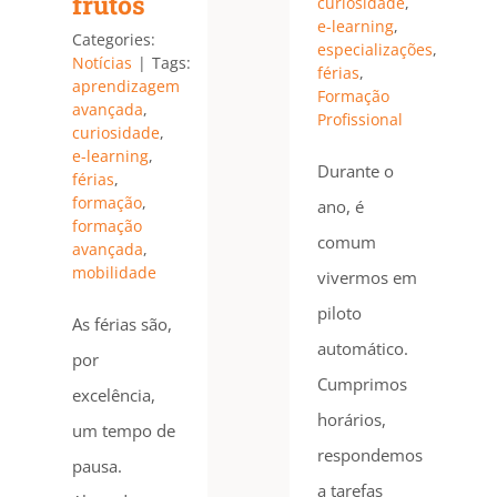
frutos
curiosidade
,
e-learning
,
Categories:
especializações
,
Notícias
|
Tags:
férias
,
aprendizagem
Formação
avançada
,
Profissional
curiosidade
,
e-learning
,
Durante o
férias
,
formação
,
ano, é
formação
comum
avançada
,
mobilidade
vivermos em
piloto
As férias são,
automático.
por
Cumprimos
excelência,
horários,
um tempo de
respondemos
pausa.
a tarefas